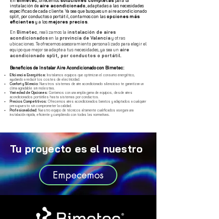
En
Bimetec
, ofrecemos
soluciones completas
para la
instalación de
aire acondicionado
, adaptadas a las necesidades
específicas de cada cliente. Ya sea que busques un aire acondicionado
split, por conductos o portátil, contamos con las
opciones
más
eficientes
y a los
mejores precios
.
En
Bimetec
, realizamos la
instalación de aires
acondicionados
en la
provincia de Valencia
y otras
ubicaciones. Te ofrecemos asesoramiento personalizado para elegir el
equipo que mejor se adapte a tus necesidades, ya sea un
aire
acondicionado split, por conductos o portátil.
Beneficios de Instalar Aire Acondicionado con Bimetec:
Eficiencia Energética:
Instalamos equipos que optimizan el consumo energético,
ayudando a reducir los costes de electricidad.
Confort y Silencio:
Nuestros sistemas de aire acondicionado silencioso te garantizan un
clima agradable sin molestias.
Variedad de Opciones:
Contamos con una amplia gama de equipos, desde aires
acondicionados portátiles hasta sistemas por conductos.
Precios Competitivos:
Ofrecemos aires acondicionados baratos y adaptados a cualquier
presupuesto sin comprometer la calidad.
Profesionalidad:
Nuestro equipo de técnicos altamente cualificados asegura una
instalación rápida, eficiente y cumpliendo con todas las normativas.
Tu proyecto es el nuestro
Empecemos