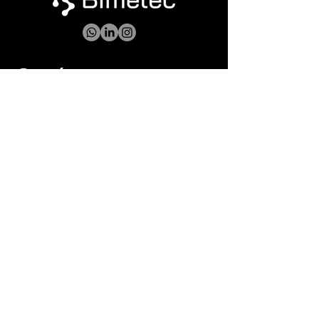
Contáctanos
contacto@bimetec.e
s
+34 602 24 26 26
Somos una compañía apoyada por:
Política de privacidad
Política de
cookies
Términos y condiciones generales de
compra
2024 ® Bimetec | Todos los derechos reservados.