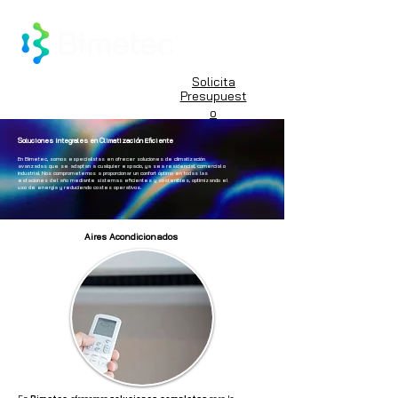
Solicita
Lunes a Viernes
Presupuest
9:30 a 18:30
o
Soluciones Integrales en Climatización Eficiente
En Bimetec, somos especialistas en ofrecer soluciones de climatización
avanzadas que se adaptan a cualquier espacio, ya sea residencial, comercial o
industrial. Nos comprometemos a proporcionar un confort óptimo en todas las
estaciones del año mediante sistemas eficientes y sostenibles, optimizando el
uso de energía y reduciendo costes operativos.
Aires Acondicionados