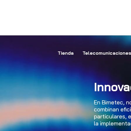
Lunes a Viernes
9:30 a 18:30
Tienda
Telecomunicacione
Innova
En Bimetec, n
combinan efici
particulares,
la implementac