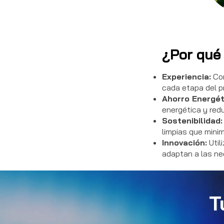
¿Por qué 
Experiencia:
Con
cada etapa del p
Ahorro Energét
energética y redu
Sostenibilidad:
limpias que mini
Innovación:
Util
adaptan a las ne
T