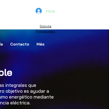
Iniciar sesión
Solicita
Presupuesto
ía
Contacto
Más
ble
as integrales que
ro objetivo es ayudar a
sumo energético mediante
ncia eléctrica.